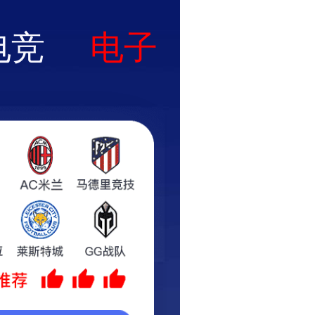
功案例
联系我们
热线电话：
18915260718